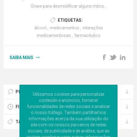
Grave para desmistificar alguns mitos...
ETIQUETAS:
álcool
,
medicamentos
,
interações
medicamentosas
,
farmacêutico
SAIBA MAIS
PESQUISA DE BLOG
Utilizamos cookies para personalizar
conteúdo e anúncios, fornecer
funcionalidades de redes sociais e analisar
FICHEIRO DE BLOG
o nosso tráfego. Também partilhamos
informações acerca da sua utilização do
TAGS DE BLOG POPULARES
site com os nossos parceiros de redes
sociais, de publicidade e de análise, que as