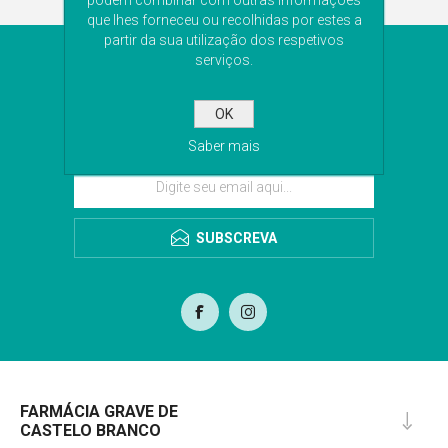
podem combinar com outras informações
que lhes forneceu ou recolhidas por estes a
partir da sua utilização dos respetivos
NEWSLETTER
serviços.
Subscreva a nossa newsletter para receber as
OK
últimas novidades. Iremos guardar o seu email
para o envio da newsletter.
Saber mais
SUBSCREVA
FARMÁCIA GRAVE DE
CASTELO BRANCO