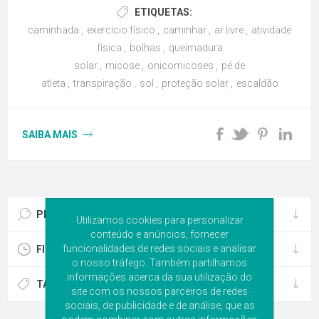
ETIQUETAS:
caminhada
,
exercício físico
,
caminhar
,
ar livre
,
atividade
física
,
bolhas
,
queimadura
solar
,
micose
,
onicomicoses
,
pé de
atleta
,
transpiração
,
sol
,
proteção solar
,
escaldão
SAIBA MAIS
PESQUISA DE BLOG
Utilizamos cookies para personalizar
conteúdo e anúncios, fornecer
funcionalidades de redes sociais e analisar
FICHEIRO DE BLOG
o nosso tráfego. Também partilhamos
informações acerca da sua utilização do
TAGS DE BLOG POPULARES
site com os nossos parceiros de redes
sociais, de publicidade e de análise, que as