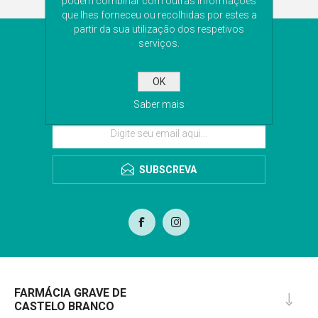
podem combinar com outras informações
que lhes forneceu ou recolhidas por estes a
partir da sua utilização dos respetivos
NEWSLETTER
serviços.
Subscreva a nossa newsletter para receber as
OK
últimas novidades. Iremos guardar o seu email
para o envio da newsletter.
Saber mais
SUBSCREVA
FARMÁCIA GRAVE DE
CASTELO BRANCO