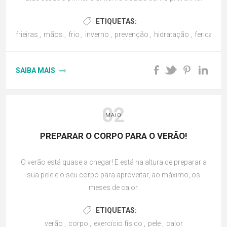
ETIQUETAS:
frieiras
,
mãos
,
frio
,
inverno
,
prevenção
,
hidratação
,
feridas
,
h
SAIBA MAIS
02
MAIO
PREPARAR O CORPO PARA O VERÃO!
O verão está quase a chegar! E está na altura de preparar a
sua pele e o seu corpo para aproveitar, ao máximo, os
meses de calor.
ETIQUETAS:
verão
,
corpo
,
exercício físico
,
pele
,
calor