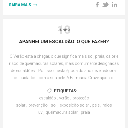
SAIBA MAIS
18
JUNHO
APANHEI UM ESCALDÃO: O QUE FAZER?
O Verão está a chegar, o que significa mais sol, praia, calor e
risco de queimaduras solares, mais comumente designadas
de escaldões… Por isso, nesta época do ano deve redobrar
os cuidados com a sua pele. A Farmácia Grave ajuda-o!
ETIQUETAS:
escaldão
,
verão
,
proteção
solar
,
prevenção
,
sol
,
exposição solar
,
pele
,
raios
uv
,
queimadura solar
,
praia