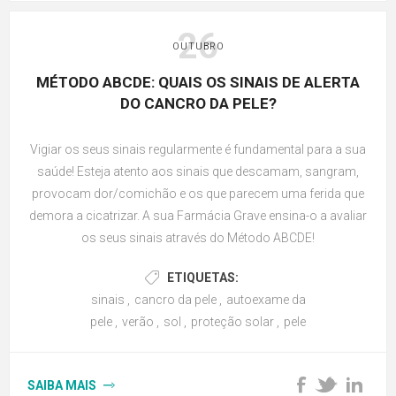
26
OUTUBRO
MÉTODO ABCDE: QUAIS OS SINAIS DE ALERTA
DO CANCRO DA PELE?
Vigiar os seus sinais regularmente é fundamental para a sua
saúde! Esteja atento aos sinais que descamam, sangram,
provocam dor/comichão e os que parecem uma ferida que
demora a cicatrizar. A sua Farmácia Grave ensina-o a avaliar
os seus sinais através do Método ABCDE!
ETIQUETAS:
sinais
,
cancro da pele
,
autoexame da
pele
,
verão
,
sol
,
proteção solar
,
pele
SAIBA MAIS