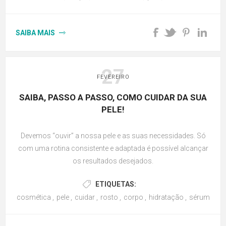
SAIBA MAIS
27
FEVEREIRO
SAIBA, PASSO A PASSO, COMO CUIDAR DA SUA
PELE!
Devemos “ouvir” a nossa pele e as suas necessidades. Só
com uma rotina consistente e adaptada é possível alcançar
os resultados desejados.
ETIQUETAS:
cosmética
,
pele
,
cuidar
,
rosto
,
corpo
,
hidratação
,
sérum