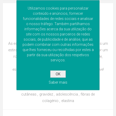
Utilizamos cookies para personalizar
01
conteúdo e anúncios, fornecer
JULHO
funcionalidades de redes sociais e analisar
ESTRIAS: COMO PREVENIR O SEU
o nosso tráfego. Também partilhamos
informações acerca da sua utilização do
APARECIMENTO?
site com os nossos parceiros de redes
sociais, de publicidade e de análise, que as
As estrias são lesões cutâneas visíveis que surgem após um
podem combinar com outras informações
que lhes forneceu ou recolhidas por estes a
estiramento contínuo e progressivo. Caracterizam-se por um
partir da sua utilização dos respetivos
rompimento das fibras elásticas que sustentam a pele,
serviços.
formada por colagénio e elastina. Para qualquer
esclarecimento conte com a Equipa da Farmácia Grave!
OK
ETIQUETAS:
Saber mais
estrias
,
pele
,
hidratação
,
lesões
cutâneas
,
gravidez
,
adolescência
,
fibras de
colagénio
,
elastina