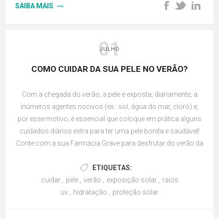
SAIBA MAIS
01
JULHO
COMO CUIDAR DA SUA PELE NO VERÃO?
Com a chegada do verão, a pele é exposta, diariamente, a
inúmeros agentes nocivos (ex.: sol, água do mar, cloro) e,
por esse motivo, é essencial que coloque em prática alguns
cuidados diários extra para ter uma pele bonita e saudável!
Conte com a sua Farmácia Grave para desfrutar do verão da
melhor forma!
ETIQUETAS:
cuidar
,
pele
,
verão
,
exposição solar
,
raios
uv
,
hidratação
,
proteção solar