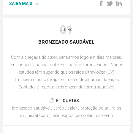
SAIBA MAIS
01
JULHO
BRONZEADO SAUDÁVEL
Com a chegada do calor, pensamos logo em dias maiores,
em passear, apanhar sol e em ficarmos bronzeados... Vários
estudos têm sugerido que os raios ultravioleta (UV)
diminuem o risco de aparecimento de algumas doenças.
Contudo, é importante bronzear de forma saudável!
ETIQUETAS:
bronzeado saudável
,
verão
,
calor
,
proteção solar
,
raios
uv
,
hidratação
,
pele
,
exposição solar
,
caroteno