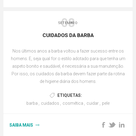
08
SETEMBRO
CUIDADOS DA BARBA
Nos últimos anos a barba voltou a fazer sucesso entre os
homens. E, seja qual for o estilo adotado para que tenha um
aspeto bonito e saudável, é necessária a sua manutenção.
Por isso, os cuidados da barba devem fazer parte da rotina
de higiene diária dos homens.
ETIQUETAS:
barba
,
cuidados
,
cosmética
,
cuidar
,
pele
SAIBA MAIS