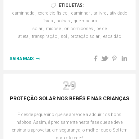
ETIQUETAS:
caminhada
,
exercício físico
,
caminhar
,
ar livre
,
atividade
física
,
bolhas
,
queimadura
solar
,
micose
,
onicomicoses
,
pé de
atleta
,
transpiração
,
sol
,
proteção solar
,
escaldão
SAIBA MAIS
29
MAIO
PROTEÇÃO SOLAR NOS BEBÉS E NAS CRIANÇAS
É desde pequenino que se aprende a adquirir os bons
hábitos. Assim, é precisamente nesta fase que se deve
ensinar a aproveitar, em segurança, o melhor que o Sol tem
para oferecer!