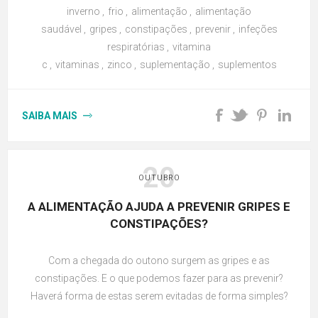
inverno
,
frio
,
alimentação
,
alimentação
saudável
,
gripes
,
constipações
,
prevenir
,
infeções
respiratórias
,
vitamina
c
,
vitaminas
,
zinco
,
suplementação
,
suplementos
SAIBA MAIS
20
OUTUBRO
A ALIMENTAÇÃO AJUDA A PREVENIR GRIPES E
CONSTIPAÇÕES?
Com a chegada do outono surgem as gripes e as
constipações. E o que podemos fazer para as prevenir?
Haverá forma de estas serem evitadas de forma simples?