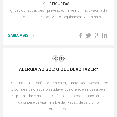
ETIQUETAS:
gripe
,
constipações
,
prevenção
,
inverno
,
frio
,
vacina da
gripe
,
suplementos
,
zinco
,
equinácea
,
vitamina c
SAIBA MAIS
16
AGOSTO
ALERGIA AO SOL: O QUE DEVO FAZER?
Fonte natural de saúde e bem-estar, quase todos veneramos
o sol, seja pelo aspeto saudável que oferece à nossa pele,
seja por ajudar a manter a saúde dos nossos ossos através
da síntese de vitamina D e da fixação de cálcio no
organismo.