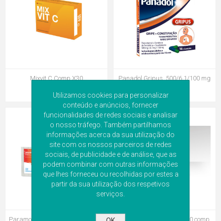
Mixvit C Comp X30
Panadol Gripus, 500/6,1/100 mg
x 16 cáps
Utilizamos cookies para personalizar
conteúdo e anúncios, fornecer
funcionalidades de redes sociais e analisar
o nosso tráfego. Também partilhamos
informações acerca da sua utilização do
site com os nossos parceiros de redes
sociais, de publicidade e de análise, que as
podem combinar com outras informações
que lhes forneceu ou recolhidas por estes a
partir da sua utilização dos respetivos
serviços.
Paramolan C, 500/250 mg x 20 pó
Sinutab II, 500/30 mg x 20 comp
OK