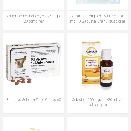
Antigrippine trieffect, 500/5 mg x
Aspirina Complex , 500 mg + 30
20 comp rev
mg 10 Saqueta Granul susp oral
Bioactivo Selenio+Zinco Compx60
Cebiolon, 100 mg/mL-20 mL x 1
sol oral gta