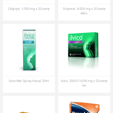
Cêgripe, 1/500 mg x 20 comp
Griponal, 4/500 mg x 20 comp
eferv
Ilvico Mer Spray Nasal 20ml
Ilvico, 250/3/10/36 mg x 20 comp
rev