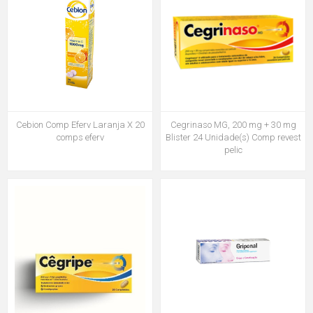
Cebion Comp Eferv Laranja X 20
Cegrinaso MG, 200 mg + 30 mg
comps eferv
Blister 24 Unidade(s) Comp revest
pelic