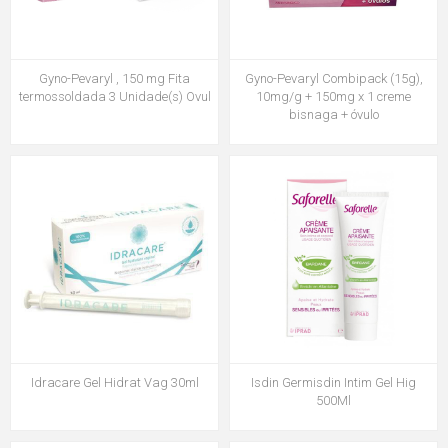
Gyno-Pevaryl , 150 mg Fita
Gyno-Pevaryl Combipack (15g),
termossoldada 3 Unidade(s) Ovul
10mg/g + 150mg x 1 creme
bisnaga + óvulo
Idracare Gel Hidrat Vag 30ml
Isdin Germisdin Intim Gel Hig
500Ml