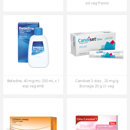
sol vag frasco
Betadine, 40 mg/mL-200 mL x 1
Candiset 3 dias , 20 mg/g
esp vag emb
Bisnaga 20 g Cr vag