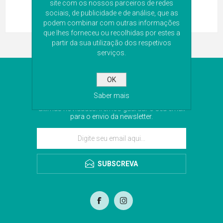
site com os nossos parceiros de redes
sociais, de publicidade e de análise, que as
podem combinar com outras informações
que lhes forneceu ou recolhidas por estes a
partir da sua utilização dos respetivos
serviços.
NEWSLETTER
OK
Saber mais
Subscreva a nossa newsletter para receber as
últimas novidades. Iremos guardar o seu email
para o envio da newsletter.
SUBSCREVA