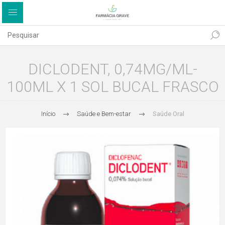
DICLODENT, 0,74MG/ML-
100ML X 1 SOL BUCAL FRASCO
Início
Saúde e Bem-estar
Saúde Oral