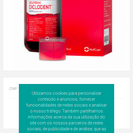
CNP:
5697321
Utilizamos cookies para personalizar
conteúdo e anúncios, fornecer
funcionalidades de redes sociais e analisar
o nosso tráfego. Também partilhamos
informações acerca da sua utilização do
site com os nossos parceiros de redes
sociais, de publicidade e de análise, que as