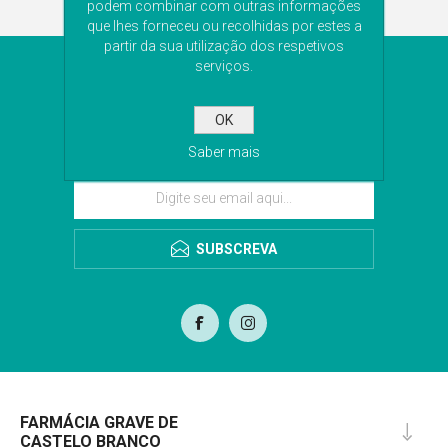
podem combinar com outras informações
que lhes forneceu ou recolhidas por estes a
partir da sua utilização dos respetivos
serviços.
NEWSLETTER
OK
Subscreva a nossa newsletter para receber as
últimas novidades. Iremos guardar o seu email
Saber mais
para o envio da newsletter.
SUBSCREVA
FARMÁCIA GRAVE DE
CASTELO BRANCO