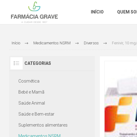
INÍCIO
QUEM S
Início
Medicamentos NSRM
Diversos
Fenivir, 10 mg
CATEGORIAS
Cosmética
Bebé e Mamã
Saúde Animal
Saúde e Bem-estar
Suplementos alimentares
Medicamentos NSRM