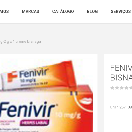
OMOS
MARCAS
CATÁLOGO
BLOG
SERVIÇOS
/g-2 g x 1 creme bisnaga
FENIV
BISN
CNP:
267108