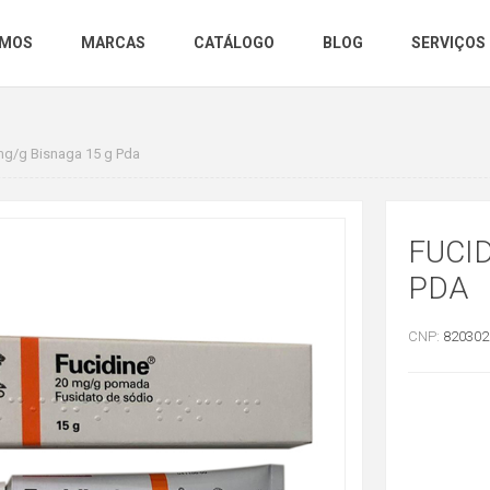
OMOS
MARCAS
CATÁLOGO
BLOG
SERVIÇOS
 mg/g Bisnaga 15 g Pda
FUCID
PDA
CNP:
820302