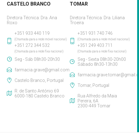
CASTELO BRANCO
TOMAR
Diretora Técnica: Dra. Ana
Diretora Técnica: Dra. Liliana
Roxo
Troeira
+351 933 440 119
+351 931 740 746
(Chamada para a rede móvel nacional)
(Chamada para a rede móvel nacional)
+351 272 344 532
+351 249 403 711
(Chamada para a rede fixa nacional)
(Chamada para a rede fixa nacional)
Seg - Sáb 08h30-20h30
Seg - Sexta 08h30-20h00
Sábado 8h30-13h30
farmacia.grave@gmail.com
farmacia.grave.tomar@gmail.
Castelo Branco, Portugal
Tomar, Portugal
R. de Santo António 69
6000-180 Castelo Branco
Rua Alfredo da Maia
Pereira, 6A
2300-449 Tomar