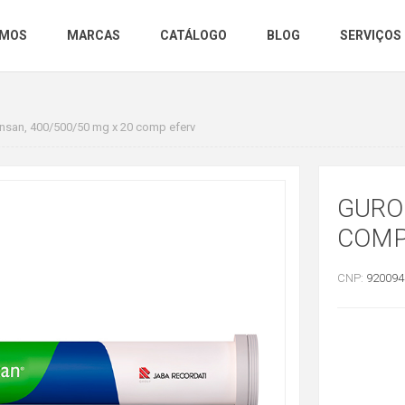
OMOS
MARCAS
CATÁLOGO
BLOG
SERVIÇOS
nsan, 400/500/50 mg x 20 comp eferv
GURO
COMP
CNP:
920094