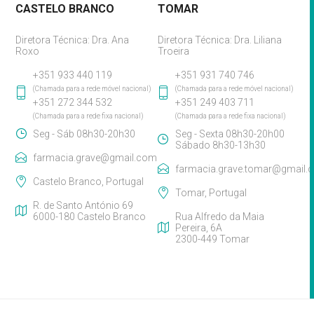
CASTELO BRANCO
TOMAR
Diretora Técnica: Dra. Ana
Diretora Técnica: Dra. Liliana
Roxo
Troeira
+351 933 440 119
+351 931 740 746
(Chamada para a rede móvel nacional)
(Chamada para a rede móvel nacional)
+351 272 344 532
+351 249 403 711
(Chamada para a rede fixa nacional)
(Chamada para a rede fixa nacional)
Seg - Sáb 08h30-20h30
Seg - Sexta 08h30-20h00
Sábado 8h30-13h30
farmacia.grave@gmail.com
farmacia.grave.tomar@gmail.
Castelo Branco, Portugal
Tomar, Portugal
R. de Santo António 69
6000-180 Castelo Branco
Rua Alfredo da Maia
Pereira, 6A
2300-449 Tomar