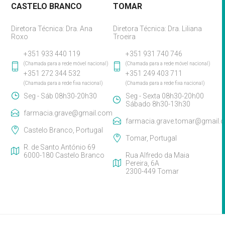
CASTELO BRANCO
TOMAR
Diretora Técnica: Dra. Ana
Diretora Técnica: Dra. Liliana
Roxo
Troeira
+351 933 440 119
+351 931 740 746
(Chamada para a rede móvel nacional)
(Chamada para a rede móvel nacional)
+351 272 344 532
+351 249 403 711
(Chamada para a rede fixa nacional)
(Chamada para a rede fixa nacional)
Seg - Sáb 08h30-20h30
Seg - Sexta 08h30-20h00
Sábado 8h30-13h30
farmacia.grave@gmail.com
farmacia.grave.tomar@gmail.
Castelo Branco, Portugal
Tomar, Portugal
R. de Santo António 69
6000-180 Castelo Branco
Rua Alfredo da Maia
Pereira, 6A
2300-449 Tomar