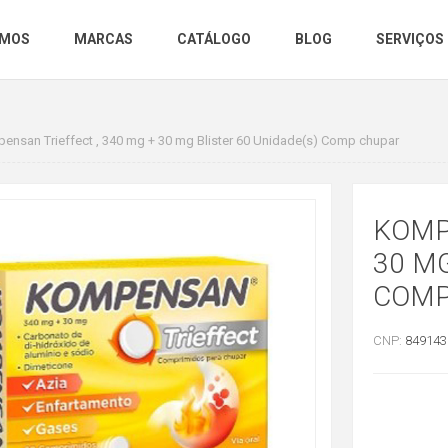
OMOS
MARCAS
CATÁLOGO
BLOG
SERVIÇOS
ensan Trieffect , 340 mg + 30 mg Blister 60 Unidade(s) Comp chupar
KOMP
30 MG
COMP
CNP:
849143