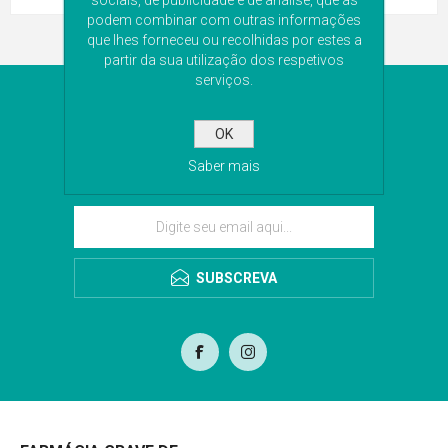
sociais, de publicidade e de análise, que as
podem combinar com outras informações
que lhes forneceu ou recolhidas por estes a
partir da sua utilização dos respetivos
serviços.
NEWSLETTER
OK
Subscreva a nossa newsletter para receber as
Saber mais
últimas novidades. Iremos guardar o seu email
para o envio da newsletter.
SUBSCREVA