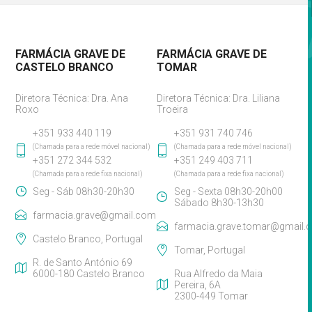
FARMÁCIA GRAVE DE
FARMÁCIA GRAVE DE
CASTELO BRANCO
TOMAR
Diretora Técnica: Dra. Ana
Diretora Técnica: Dra. Liliana
Roxo
Troeira
+351 933 440 119
+351 931 740 746
(Chamada para a rede móvel nacional)
(Chamada para a rede móvel nacional)
+351 272 344 532
+351 249 403 711
(Chamada para a rede fixa nacional)
(Chamada para a rede fixa nacional)
Seg - Sáb 08h30-20h30
Seg - Sexta 08h30-20h00
Sábado 8h30-13h30
farmacia.grave@gmail.com
farmacia.grave.tomar@gmail.
Castelo Branco, Portugal
Tomar, Portugal
R. de Santo António 69
6000-180 Castelo Branco
Rua Alfredo da Maia
Pereira, 6A
2300-449 Tomar