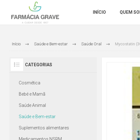
INÍCIO
QUEM S
Início
Saúde e Bem-estar
Saúde Oral
Mycostatin (3
CATEGORIAS
Cosmética
Bebé e Mamã
Saúde Animal
Saúde e Bem-estar
Suplementos alimentares
Medicamentos NSRM