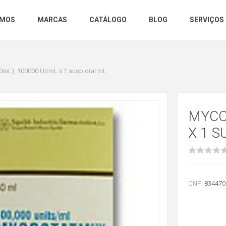
OMOS
MARCAS
CATÁLOGO
BLOG
SERVIÇOS
0mL), 100000 UI/mL x 1 susp oral mL
MYCOS
X 1 S
CNP:
834470