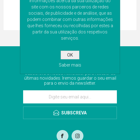
informações acerca da sua utilização do
site com os nossos parceiros de redes
sociais, de publicidade e de análise, que as
podem combinar com outras informações
que lhes forneceu ou recolhidas por estes a
partir da sua utilização dos respetivos
serviços.
OK
NEWSLETTER
Saber mais
Subscreva a nossa newsletter para receber as
últimas novidades. Iremos guardar o seu email
para o envio da newsletter.
SUBSCREVA