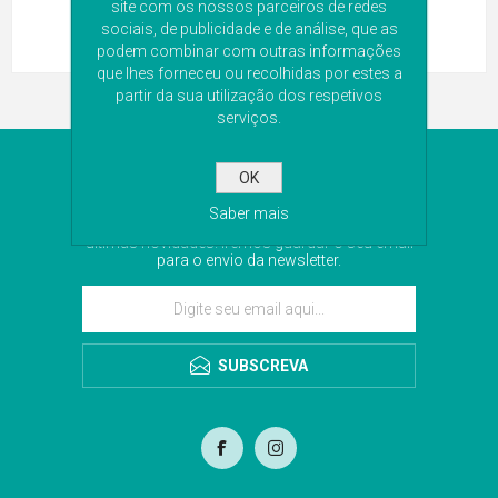
site com os nossos parceiros de redes
sociais, de publicidade e de análise, que as
podem combinar com outras informações
que lhes forneceu ou recolhidas por estes a
partir da sua utilização dos respetivos
serviços.
NEWSLETTER
OK
Saber mais
Subscreva a nossa newsletter para receber as
últimas novidades. Iremos guardar o seu email
para o envio da newsletter.
SUBSCREVA