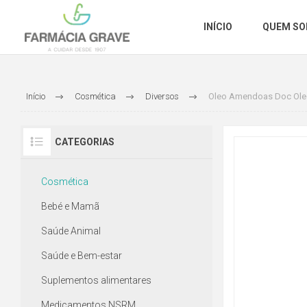
INÍCIO
QUEM S
Início
Cosmética
Diversos
Oleo Amendoas Doc Oleo
CATEGORIAS
Cosmética
Bebé e Mamã
Saúde Animal
Saúde e Bem-estar
Suplementos alimentares
Medicamentos NSRM