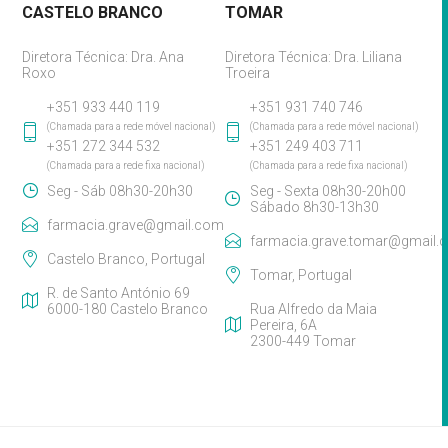
CASTELO BRANCO
TOMAR
Diretora Técnica: Dra. Ana
Diretora Técnica: Dra. Liliana
Roxo
Troeira
+351 933 440 119
+351 931 740 746
(Chamada para a rede móvel nacional)
(Chamada para a rede móvel nacional)
+351 272 344 532
+351 249 403 711
(Chamada para a rede fixa nacional)
(Chamada para a rede fixa nacional)
Seg - Sáb 08h30-20h30
Seg - Sexta 08h30-20h00
Sábado 8h30-13h30
farmacia.grave@gmail.com
farmacia.grave.tomar@gmail.
Castelo Branco, Portugal
Tomar, Portugal
R. de Santo António 69
6000-180 Castelo Branco
Rua Alfredo da Maia
Pereira, 6A
2300-449 Tomar