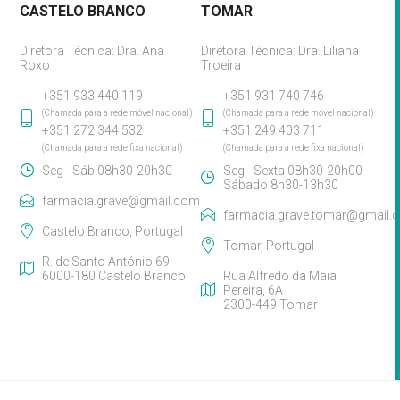
CASTELO BRANCO
TOMAR
Diretora Técnica: Dra. Ana
Diretora Técnica: Dra. Liliana
Roxo
Troeira
+351 933 440 119
+351 931 740 746
(Chamada para a rede móvel nacional)
(Chamada para a rede móvel nacional)
+351 272 344 532
+351 249 403 711
(Chamada para a rede fixa nacional)
(Chamada para a rede fixa nacional)
Seg - Sáb 08h30-20h30
Seg - Sexta 08h30-20h00
Sábado 8h30-13h30
farmacia.grave@gmail.com
farmacia.grave.tomar@gmail.
Castelo Branco, Portugal
Tomar, Portugal
R. de Santo António 69
6000-180 Castelo Branco
Rua Alfredo da Maia
Pereira, 6A
2300-449 Tomar