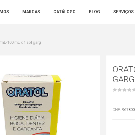
OMOS
MARCAS
CATÁLOGO
BLOG
SERVIÇOS
/mL-100 mL x 1 sol garg
ORATO
GARG
CNP:
967800