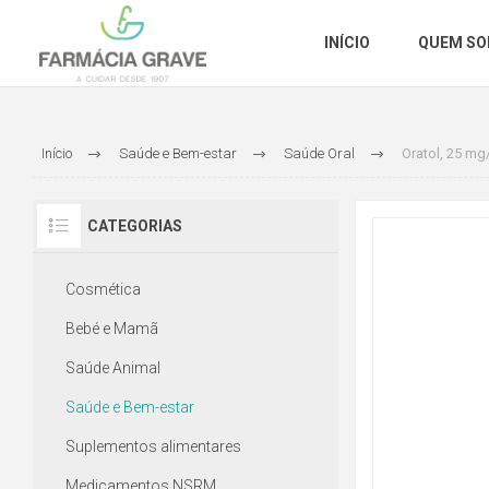
INÍCIO
QUEM S
Início
Saúde e Bem-estar
Saúde Oral
Oratol, 25 mg
CATEGORIAS
Cosmética
Bebé e Mamã
Saúde Animal
Saúde e Bem-estar
Suplementos alimentares
Medicamentos NSRM