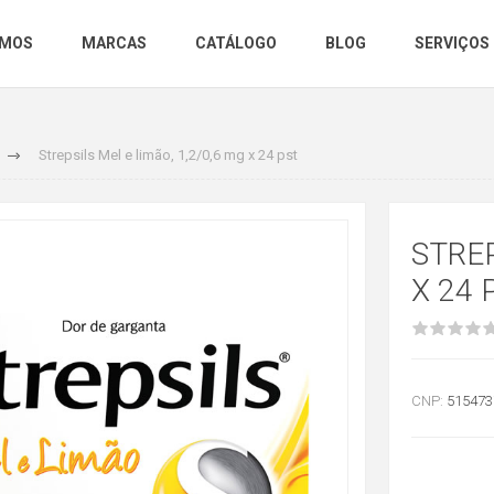
OMOS
MARCAS
CATÁLOGO
BLOG
SERVIÇOS
Strepsils Mel e limão, 1,2/0,6 mg x 24 pst
STREP
X 24 
CNP:
515473