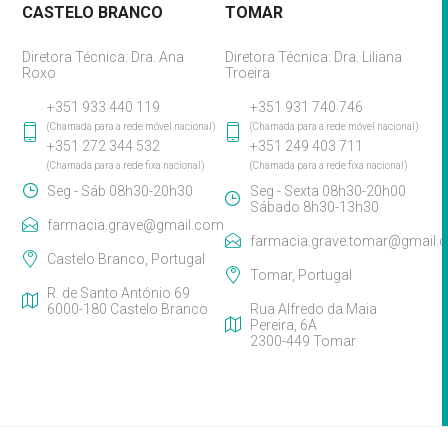
CASTELO BRANCO
TOMAR
Diretora Técnica: Dra. Ana
Diretora Técnica: Dra. Liliana
Roxo
Troeira
+351 933 440 119
+351 931 740 746
(Chamada para a rede móvel nacional)
(Chamada para a rede móvel nacional)
+351 272 344 532
+351 249 403 711
(Chamada para a rede fixa nacional)
(Chamada para a rede fixa nacional)
Seg - Sáb 08h30-20h30
Seg - Sexta 08h30-20h00
Sábado 8h30-13h30
farmacia.grave@gmail.com
farmacia.grave.tomar@gmail.
Castelo Branco, Portugal
Tomar, Portugal
R. de Santo António 69
6000-180 Castelo Branco
Rua Alfredo da Maia
Pereira, 6A
2300-449 Tomar