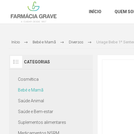
INÍCIO
QUEM S
Início
Bebé e Mamã
Diversos
Uriage Bebe 1º Sente
CATEGORIAS
Cosmética
Bebé e Mamã
Saúde Animal
Saúde e Bem-estar
Suplementos alimentares
Medicamentos NSRM