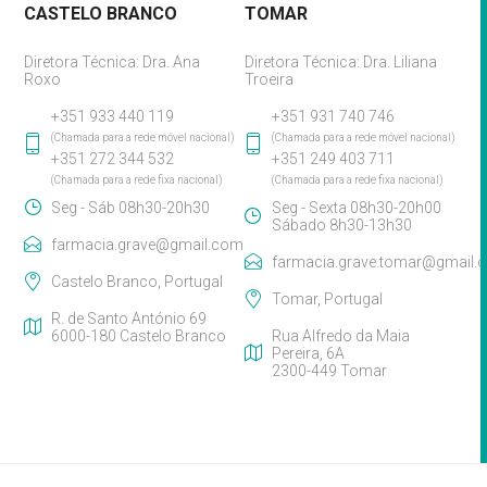
CASTELO BRANCO
TOMAR
Diretora Técnica: Dra. Ana
Diretora Técnica: Dra. Liliana
Roxo
Troeira
+351 933 440 119
+351 931 740 746
(Chamada para a rede móvel nacional)
(Chamada para a rede móvel nacional)
+351 272 344 532
+351 249 403 711
(Chamada para a rede fixa nacional)
(Chamada para a rede fixa nacional)
Seg - Sáb 08h30-20h30
Seg - Sexta 08h30-20h00
Sábado 8h30-13h30
farmacia.grave@gmail.com
farmacia.grave.tomar@gmail.
Castelo Branco, Portugal
Tomar, Portugal
R. de Santo António 69
6000-180 Castelo Branco
Rua Alfredo da Maia
Pereira, 6A
2300-449 Tomar