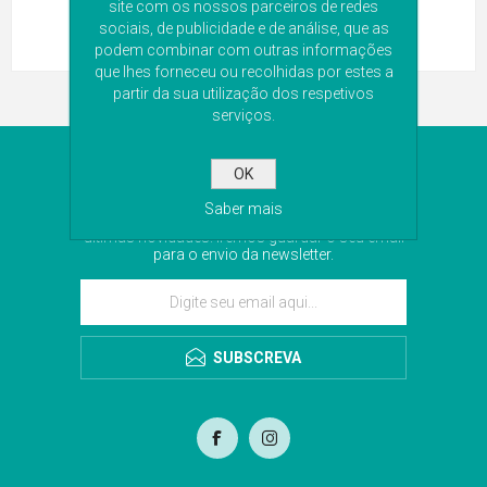
site com os nossos parceiros de redes
sociais, de publicidade e de análise, que as
podem combinar com outras informações
que lhes forneceu ou recolhidas por estes a
partir da sua utilização dos respetivos
serviços.
NEWSLETTER
OK
Saber mais
Subscreva a nossa newsletter para receber as
últimas novidades. Iremos guardar o seu email
para o envio da newsletter.
SUBSCREVA