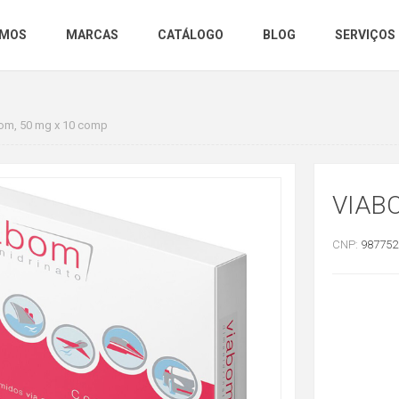
OMOS
MARCAS
CATÁLOGO
BLOG
SERVIÇOS
om, 50 mg x 10 comp
VIAB
CNP:
987752