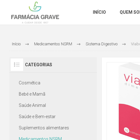
INÍCIO
QUEM S
Início
Medicamentos NSRM
Sistema Digestivo
Viab
CATEGORIAS
Cosmética
Bebé e Mamã
Saúde Animal
Saúde e Bem-estar
Suplementos alimentares
Medicamentos NSRM