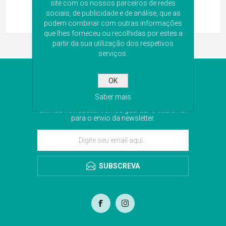
site com os nossos parceiros de redes
sociais, de publicidade e de análise, que as
podem combinar com outras informações
que lhes forneceu ou recolhidas por estes a
partir da sua utilização dos respetivos
serviços.
NEWSLETTER
OK
Saber mais
Subscreva a nossa newsletter para receber as
últimas novidades. Iremos guardar o seu email
para o envio da newsletter.
SUBSCREVA