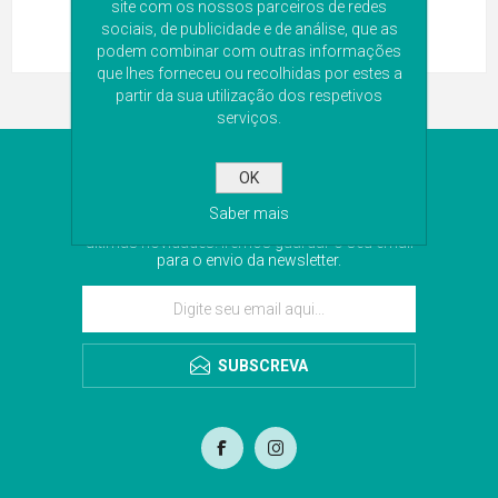
site com os nossos parceiros de redes
sociais, de publicidade e de análise, que as
podem combinar com outras informações
que lhes forneceu ou recolhidas por estes a
partir da sua utilização dos respetivos
serviços.
NEWSLETTER
OK
Saber mais
Subscreva a nossa newsletter para receber as
últimas novidades. Iremos guardar o seu email
para o envio da newsletter.
SUBSCREVA