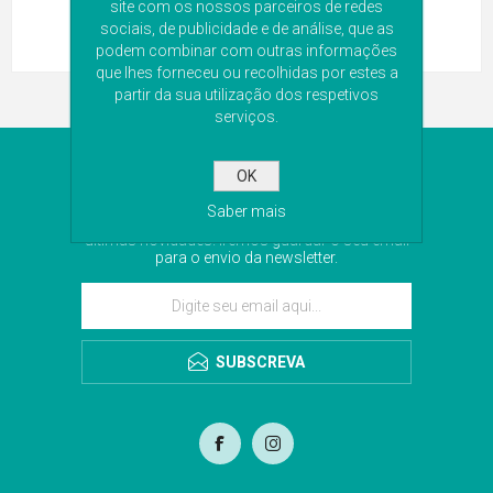
site com os nossos parceiros de redes
sociais, de publicidade e de análise, que as
podem combinar com outras informações
que lhes forneceu ou recolhidas por estes a
partir da sua utilização dos respetivos
serviços.
NEWSLETTER
OK
Saber mais
Subscreva a nossa newsletter para receber as
últimas novidades. Iremos guardar o seu email
para o envio da newsletter.
SUBSCREVA